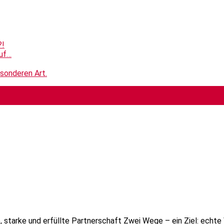
?!
ruf…
esonderen Art.
ige, starke und erfüllte Partnerschaft Zwei Wege – ein Ziel: e