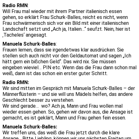
Radio RMN
:
Will Frau mal wieder mit ihrem Partner italienisch essen
gehen, so erklärt Frau Schurk-Balles, reicht es nicht, wenn
Frau schwärmerisch sich vor ein Bild mit einer italienischen
Landschaft setzt und „Ach ja, Italien…“ seufzt. Nein, hier ist
‚Tacheles‘ angesagt.
Manuela Schurk-Balles
:
Frauen lernen, dass sie irgendetwas klar ausdrücken. Sie
stellen sich auch nicht vor den Geldautomat und sagen „Ich
hätt gern ein bißchen Geld“. Das wird nix. Sie müssen
eingeben wieviel… PIN etc. Wenn das die Frau dann schon mal
weiß, dann ist das schon ein erster guter Schritt.
Radio RMN:
Wir sind mitten im Gespräch mit Manuela Schurk-Balles – der
Männerflüsterin – und sie will uns Mädels helfen, das andere
Geschlecht besser zu verstehen.
Wir sind gerade… wo? Ach ja, Mann und Frau wollen mal
wieder essen gehen. So, gehen wir davon aus, die Ansage ist
gemacht, es ist geklärt, Mann und Frau gehen fein essen.
Manuela Schurk-Balles:
Wir treffen uns, das weiß die Frau jetzt durch die klare
Ansage, „Bitte Liebling, können wir uns nächsten Freitag um